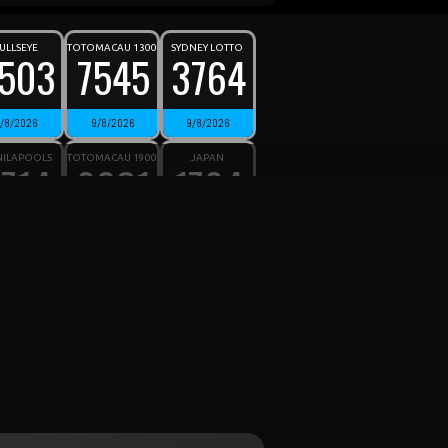
ULLSEYE
TOTOMACAU 1300
SYDNEY LOTTO
503
7545
3764
/8/2026
9/8/2026
9/8/2026
ILAPOOLS
TOTOMACAU 1900
JAPAN
714
9031
1784
/8/2026
8/8/2026
8/8/2026
TO WUHAN
TOTOMACAU 0000
360
5131
/8/2026
9/8/2026