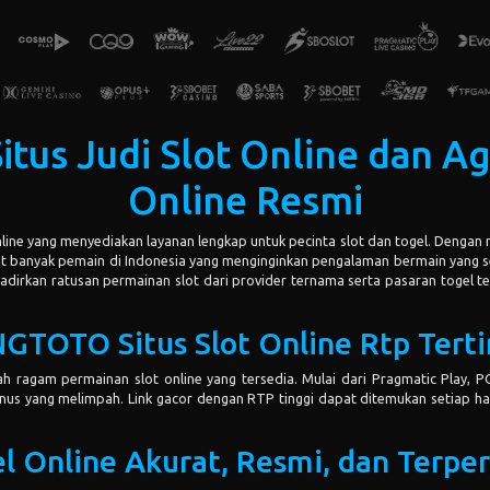
us Judi Slot Online dan A
Online Resmi
ne yang menyediakan layanan lengkap untuk pecinta slot dan togel. Dengan 
t banyak pemain di Indonesia yang menginginkan pengalaman bermain yang s
irkan ratusan permainan slot dari provider ternama serta pasaran togel ter
GTOTO Situs Slot Online Rtp Terti
 ragam permainan slot online yang tersedia. Mulai dari Pragmatic Play, P
bonus yang melimpah.
Link gacor
dengan RTP tinggi dapat ditemukan setiap h
l Online Akurat, Resmi, dan Terpe