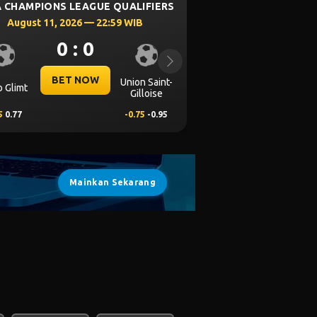
UEFA CHAMPIONS LEAGUE QUALIFIERS
 WIB
August 11, 2026 — 22:00 WIB
0 : 0
Next
BET NOW
Kairat Almaty
Osasuna
Levski Sofia
(n)
-0.25
-0.86
0.00
0.76
0.00
-0.94
Mainkan Sekarang