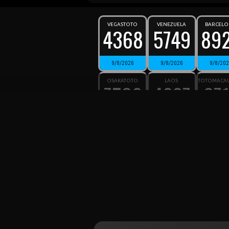
VEGASTOTO
VENEZUELA
BARCEL
4368
5749
89
9/8/2026
9/8/2026
9/8/20
OSAKATOTO
LAOS
TOTOMACAU
7532
4267
07
9/8/2026
9/8/2026
9/8/20
HONDA POOLS
TOTO BAN
8267
16
8/8/2026
8/8/20