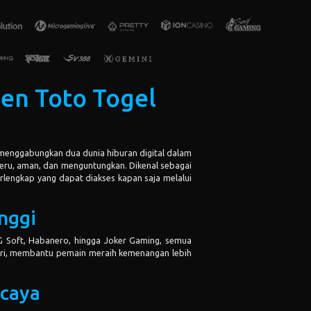
gen Toto Togel
menggabungkan dua dunia hiburan digital dalam
eru, aman, dan menguntungkan. Dikenal sebagai
lengkap yang dapat diakses kapan saja melalui
nggi
G Soft, Habanero, hingga Joker Gaming, semua
ari, membantu pemain meraih kemenangan lebih
rcaya