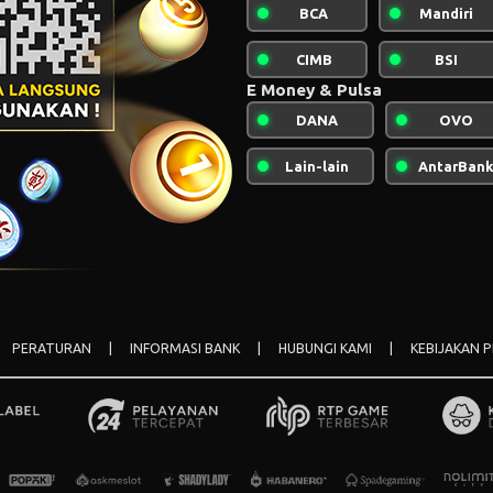
BCA
Mandiri
CIMB
BSI
E Money & Pulsa
DANA
OVO
Lain-lain
AntarBank
PERATURAN
|
INFORMASI BANK
|
HUBUNGI KAMI
|
KEBIJAKAN P