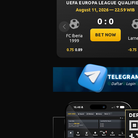
UEFA CHAMPIONS LEAGUE QUALIFIERS
August 11, 2026 — 22:59 WIB
August
0 : 0
Previous
BET NOW
Union Saint-
Bodo Glimt
Alaves
Gilloise
0.75
0.77
-0.75
-0.95
0.00
0.57
TELEGRA
Daftar
Login