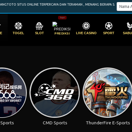
KANGTOTO SITUS ONLINE TERPERCAYA DAN TERAMAN , MENANG BERAPA SAJA DIBAY
Togel
E
TOGEL
SLOT
LIVE CASINO
SPORT
SAB
PREDIKSI
Sports
CMD Sports
ThunderFire E-Sports