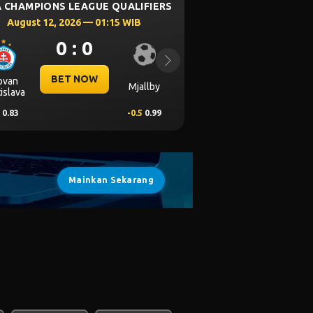
DLY
E-FOOTBALL F24 INTERNATIONAL
FRIENDLY
August 8, 2026 — 02:45 WIB
0 : 0
Next
int
n
BET NOW
e-Italy
e-Croatia
7
0.00
-0.90
0.00
0.66
Mainkan Sekarang