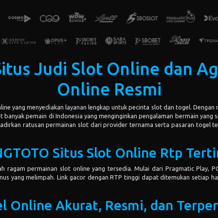
us Judi Slot Online dan A
Online Resmi
ne yang menyediakan layanan lengkap untuk pecinta slot dan togel. Dengan 
t banyak pemain di Indonesia yang menginginkan pengalaman bermain yang s
irkan ratusan permainan slot dari provider ternama serta pasaran togel ter
GTOTO Situs Slot Online Rtp Terti
 ragam permainan slot online yang tersedia. Mulai dari Pragmatic Play, P
bonus yang melimpah.
Link gacor
dengan RTP tinggi dapat ditemukan setiap h
l Online Akurat, Resmi, dan Terpe