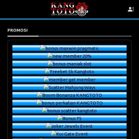
PROMOSI
Bonus Maxwin Pragmatic, Total Hadiah
25juta! MAXWIN-mu kebahagiaan kami!
Bonus Member Baru 20%
MAKIN SEDAP DAPAT BONUS SLOT 40%
Syarat & Ketentuan :
1X SEHARI!
~> Minimal Deposit Rp 1.000,-
SPESIAL FREEBET 5K UNTUK MEMBER
Syarat & Ketentuan :
~> Maximal bonus diberikan Rp 10.000 klaim dengan
KANGTOTO
Syarat & Ketentuan :
Ajak Temanmu Gabung & Dapatkan Bonus
~> Event Maxwin ini berlaku untuk semua member
cara isi form deposit tulis di catatan deposit (klaim
~> Berlaku untuk semua member KANGTOTO (Khusus
Tambahan Tanpa Batas Maksimal
Syarat & Ketentuan :
Kangtoto dan berlaku hanya di Provider
BONUS SCATTER MAHJONG WAYS
bonus).
Permainan Slot).
~> Event berlaku untuk member Kangtoto.
PRAGMATIC PLAY
REFERALL
BONUS
EXTRA BONUS BOOM BONANZA
Syarat & Ketentuan :
~> Jika tidak klaim dan sudah dimainkan, Maka bonus
~> Minimal Deposit 1K & Maksimal bonus yang diberikan
~> Member wajib memiliki akun dan
Riwayat deposit
~> Event ini berlaku setiap hari dengan
TOTAL
5 Akun
Bonus 50 Ribu
~> Berlaku untuk permainan Mahjong Ways & Mahjong
EVENT PERKALIAN PRAGMATIC PLAY
Syarat & Ketentuan :
tidak bisa klaim lagi.
10K. (Tidak Berlaku Deposit Pulsa).
minimal 1x atau minimal nominal Rp 5.000 di
HADIAH 25 JUTA RUPIAH
10 Akun
Bonus 100 Ribu
Ways 2.
~> Berlaku di permainan SWEET BONANZA, SWEET
~> Syarat withdraw 3x Turn Over.
Event Bonus Scatter Pragmatic
~> Syarat Withdraw TO x5 Bettingan.
Syarat & Ketentuan :
Kangtoto
15 Akun
Bonus 150 Ribu
~> Maksimal Klaim 1x/hari.
~> Sehari bisa claim 1x, reset jam 00.00 WIB.
BONANZA X'MAS & SWEET BONANZA 1000.
~> Member Bisa Melakukan Withdraw Setelah Minimal
~> Maksimal klaim 1x/hari.
~> Berlaku untuk Freespin & BuySpin.
EXTRA BONUS FREESPIN & BUYSPIN
~> Member harus mendaftar di sosmed Gochat
Syarat & Ketentuan :
20 Akun
Bonus 200 Ribu
~> Wajib posting Link Replay Maxwin & Gambar
~> Wajib share foto lambang SCATTER ke grup
~> Wajib TUMBLE WIN (PECAH).
Mencapai Turnover Sebanyak 3x Dari Deposit + Bonus.
~> Klaim bonus sebelum saldo dimainkan.
~> Minimal klaim perkalian x25 & minimal stake 400
Kangtoto
https://gochat.center/
~> Hanya berlaku untuk
FREESPIN (Tidak Berlaku
Extra Bonus Joker's Jewels Pragmatic
Syarat & Ketentuan :
dan seterusnya
dan seterusnya
Maxwin di grup FB Kangtoto Official
facebook KANGTOTO OFFICIAL.
~> Sehari bisa claim 2X, reset jam 00.00 WIB.
~> Jika Terdapat Kesamaan Data Maka Bonus Akan
~> Apabila sudah mengeclaim bonus maniak Slot tidak di
Rupiah.
~> Klaim Freebet melalui Contact CS di Live Chat atau
Buyspin)