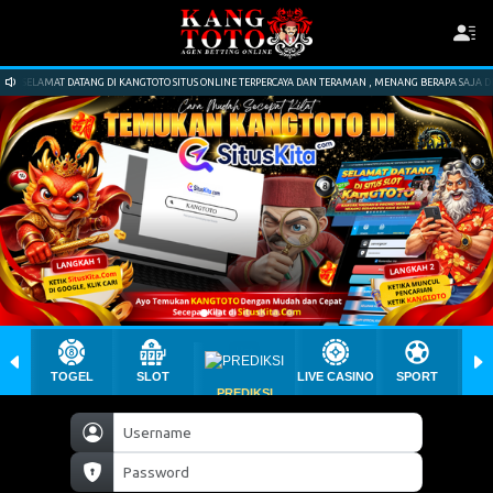
SELAMAT DATANG DI KANGTOTO SITUS ONLINE TERPERCAYA DAN TERAMAN , MENANG BERAPA SAJA D
Hot
TOGEL
SLOT
LIVE CASINO
SPORT
AR
PREDIKSI