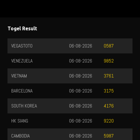
Togel Result
VEGASTOTO
06-08-2026
LAO
0587
VENEZUELA
06-08-2026
TOT
9852
VIETNAM
06-08-2026
RUS
3761
BARCELONA
06-08-2026
SIN
3175
SOUTH KOREA
06-08-2026
GRA
4176
HK SIANG
06-08-2026
MAL
9220
CAMBODIA
06-08-2026
MAN
5987