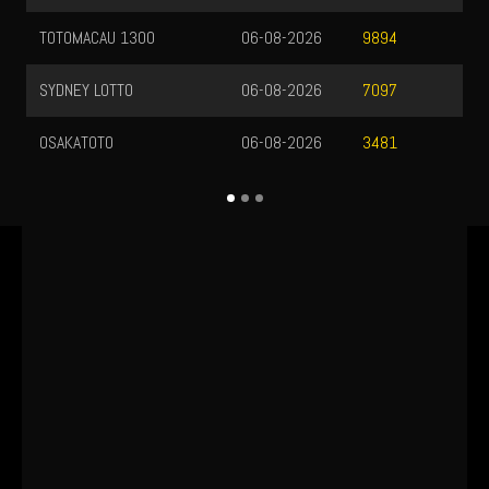
TOTOMACAU 1300
06-08-2026
TOT
9894
SYDNEY LOTTO
06-08-2026
JAP
7097
OSAKATOTO
06-08-2026
HON
3481