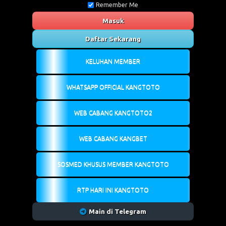
Remember Me
Masuk
Daftar Sekarang
KELUHAN MEMBER
WHATSAPP OFFICIAL KANGTOTO
WEB CABANG KANGTOTO2
WEB CABANG KANGBET
SOSMED KHUSUS MEMBER KANGTOTO
RTP HARI INI KANGTOTO
Main di Telegram