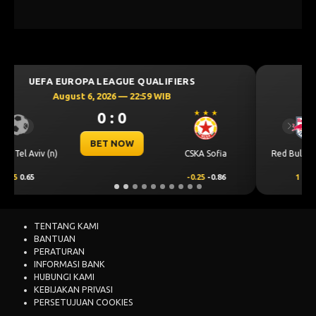
UEFA EUROPA LEAGUE QUALIFIERS
August 7, 2026 — 00:00 WIB
0 : 0
Previous
Next
BET NOW
Red Bull Salzburg
Pafos FC
1
0.83
-1
0.89
TENTANG KAMI
BANTUAN
PERATURAN
INFORMASI BANK
HUBUNGI KAMI
KEBIJAKAN PRIVASI
PERSETUJUAN COOKIES