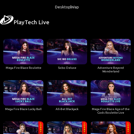
Desktop
Wap
PlayTech Live
Mega Fire Blaze Roulette
Sicbo Deluxe
Adventure Beyond
Wonderland
Mega Fire Blaze Lucky Ball
All-Bet Blackjack
Mega Fire Blaze Age of the
Gods Roulette Live