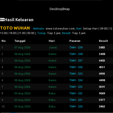
Desktop
Wap
Hasil Keluaran
TOTO WUHAN
Website:
www.totowuhan.com
, Hari:
Setiap Hari ( 09:00 | 12:
15:00 | 18:00 | 21:00 | 00:00 )
, Tutup:
Tiap 3 jam
, Result:
Tiap 3 jam
No
Tanggal
Hari
Pasaran
Result
1
07 Aug 2026
Jumat
TWH - 539
5883
2
06 Aug 2026
Kamis
TWH - 538
3408
3
06 Aug 2026
Kamis
TWH - 537
6403
4
06 Aug 2026
Kamis
TWH - 536
4551
5
06 Aug 2026
Kamis
TWH - 535
0993
6
06 Aug 2026
Kamis
TWH - 534
4498
7
06 Aug 2026
Kamis
TWH - 533
0591
8
05 Aug 2026
Rabu
TWH - 532
9069
9
05 Aug 2026
Rabu
TWH - 531
5977
10
05 Aug 2026
Rabu
TWH - 530
3862