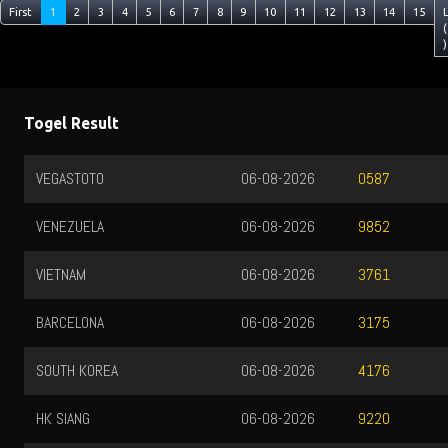
First
1
2
3
4
5
6
7
8
9
10
11
12
13
14
15
(
)
Togel Result
VEGASTOTO
06-08-2026
0587
VENEZUELA
06-08-2026
9852
VIETNAM
06-08-2026
3761
BARCELONA
06-08-2026
3175
SOUTH KOREA
06-08-2026
4176
HK SIANG
06-08-2026
9220