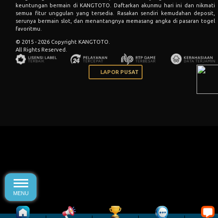
keuntungan bermain di KANGTOTO. Daftarkan akunmu hari ini dan nikmati
semua fitur unggulan yang tersedia. Rasakan sendiri kemudahan deposit,
serunya bermain slot, dan menantangnya memasang angka di pasaran togel
favoritmu.
© 2015 - 2026 Copyright KANGTOTO.
All Rights Reserved.
LAPOR PUSAT
MENU