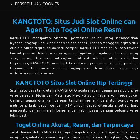
PERSETUJUAN COOKIES
KANGTOTO: Situs Judi Slot Online dan
Agen Toto Togel Online Resmi
KANGTOTO
merupakan platform permainan online yang menyediakan
layanan lengkap untuk pecinta slot dan togel. Dengan menggabungkan dua
dunia hiburan digital dalam satu tempat, KANGTOTO menjadi pilihan favorit
banyak pemain di Indonesia yang menginginkan pengalaman bermain yang
seru, aman, dan menguntungkan. Dikenal sebagai situs resmi dan
terpercaya, KANGTOTO menghadirkan ratusan permainan slot dari provider
ternama serta pasaran togel terlengkap yang dapat diakses kapan saja
melalui perangkat apa pun.
KANGTOTO Situs Slot Online Rtp Tertinggi
Salah satu daya tarik utama KANGTOTO adalah ragam permainan slot online
yang tersedia. Mulai dari Pragmatic Play, PG Soft, Habanero, hingga Joker
Gaming, semua disajikan dengan tampilan menarik dan fitur bonus yang
melimpah.
Link gacor
dengan RTP tinggi dapat ditemukan setiap hari,
membantu pemain meraih kemenangan lebih besar dengan peluang yang
lebih pasti.
Togel Online Akurat, Resmi, dan Terpercaya
Tidak hanya slot, KANGTOTO juga menjadi
agen toto
togel online resmi
yang menyediakan pasaran populer seperti Singapore, Hongkong, Sydney,