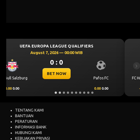
UEFA EUROPA LEAGUE QUALIFIERS
August 7, 2026 — 00:00 WIB
0 : 0
Previous
Ne
BET NOW
 FC
FC Hradec Kralove
Besiktas
.00
-0.25
-0.82
0.25
0.70
TENTANG KAMI
BANTUAN
PERATURAN
INFORMASI BANK
HUBUNGI KAMI
KEBIJAKAN PRIVASI