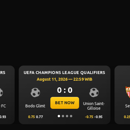
26
8/8/2026
8/8/2026
8/8/2026
8/8/2026
8
GKOK
TOTOMACAU 2200
URUGUAYTOTO
HONGKONG LOTTO
TOTOMACAU 2300
TO
60
6525
3284
5917
1109
9
26
8/8/2026
8/8/2026
8/8/2026
8/8/2026
9
eet Frenzy
Nezha
Roma
UEFA CHAMPIONS LEAGUE QUALIFIERS
UEF
August 11, 2026 — 22:00 WIB
0 : 0
BET NOW
Kairat Almaty
afe
Levski Sofia
L
(n)
0.72
0.00
0.76
0.00
-0.94
1
i Gow Ways
Muay Thai Fighter
Leprechaun B