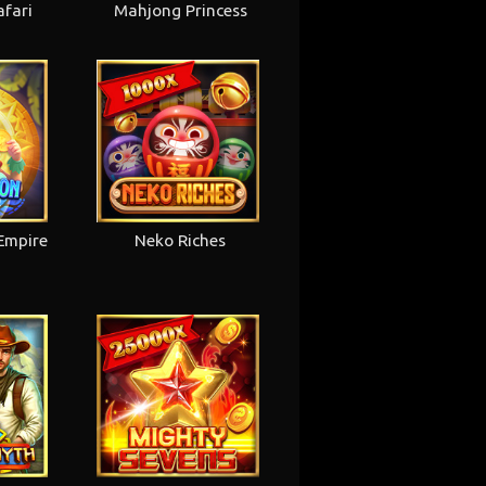
afari
Mahjong Princess
Empire
Neko Riches