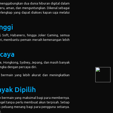
menggabungkan dua dunia hiburan digital dalam
eru, aman, dan menguntungkan. Dikenal sebagai
lengkap yang dapat diakses kapan saja melalui
nggi
G Soft, Habanero, hingga Joker Gaming, semua
une
Legend of Eagle
ari, membantu pemain meraih kemenangan lebih
rcaya
re, Hongkong, Sydney, Jepang, dan masih banyak
ngka dengan percaya diri.
i bermain yang lebih akurat dan meningkatkan
ak Dipilih
lth
Ganesha Luck
an bermain yang maksimal bagi para membernya.
ogel tanpa perlu membuat akun terpisah. Setiap
 peluang menang bagi para pengguna setianya.
.