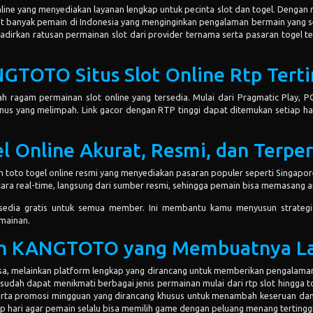
ne yang menyediakan layanan lengkap untuk pecinta slot dan togel. Dengan 
t banyak pemain di Indonesia yang menginginkan pengalaman bermain yang s
irkan ratusan permainan slot dari provider ternama serta pasaran togel ter
GTOTO Situs Slot Online Rtp Terti
 ragam permainan slot online yang tersedia. Mulai dari Pragmatic Play, P
Loki
Legend of Nian
Lucky Fort
bonus yang melimpah.
Link gacor
dengan RTP tinggi dapat ditemukan setiap h
l Online Akurat, Resmi, dan Terpe
n toto
togel online resmi yang menyediakan pasaran populer seperti Singapo
ecara real-time, langsung dari sumber resmi, sehingga pemain bisa memasang a
k tersedia gratis untuk semua member. Ini membantu kamu menyusun strateg
mainan.
n KANGTOTO yang Membuatnya Lay
nly Fortunes 2
Heavenly Fortunes
God of Wea
sa, melainkan platform lengkap yang dirancang untuk memberikan pengalam
dah dapat menikmati berbagai jenis permainan mulai dari rtp slot hingga t
ta promosi mingguan yang dirancang khusus untuk menambah keseruan dan
tiap hari agar pemain selalu bisa memilih game dengan peluang menang tertinggi