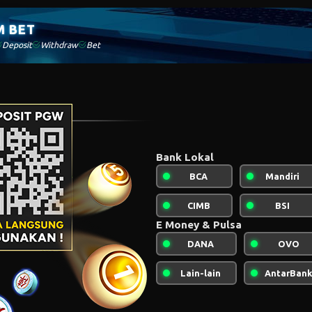
M BET
Deposit
Withdraw
Bet
rdian of The
Fruits Mania
Fortune Jewe
Museum
Bank Lokal
BCA
Mandiri
CIMB
BSI
E Money & Pulsa
DANA
OVO
Lain-lain
AntarBank
sts of Luck
Blade of Fortune
Alien Sma