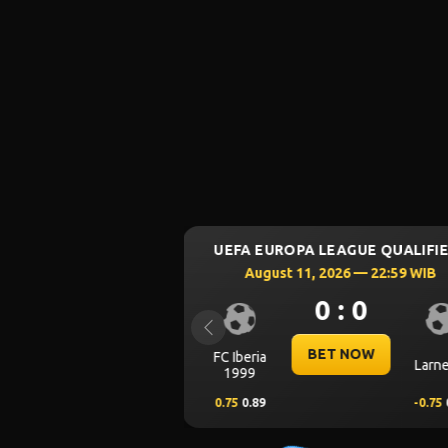
8/8/2026
8/8/2026
8/8/20
HONDA POOLS
TOTO BAN
8267
16
8/8/2026
8/8/20
Snake Treasure
Sw
SPAIN LA LIGA
August 16, 2026 — 00:30 WIB
0 : 0
Previous
BET NOW
Alaves
Get
0.00
0.62
0.00
-
Rich Cai Shen
Pa