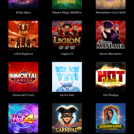
Milky Ways
Mayan Magic Wildfire
Manhattan Goes Wild
Little Bighorn
Legion X
Karen Maneater
Immortal Fruits
Ice Ice Yeti
Hot Nudge