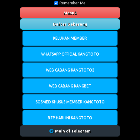
Remember Me
Masuk
Daftar Sekarang
KELUHAN MEMBER
WHATSAPP OFFICIAL KANGTOTO
WEB CABANG KANGTOTO2
WEB CABANG KANGBET
SOSMED KHUSUS MEMBER KANGTOTO
RTP HARI INI KANGTOTO
Main di Telegram