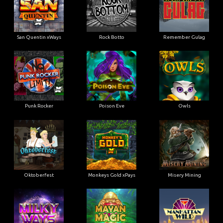
San Quentin xWays
Rock Botto
Remember Gulag
Punk Rocker
Poison Eve
Owls
Oktoberfest
Monkeys Gold xPays
Misery Mining