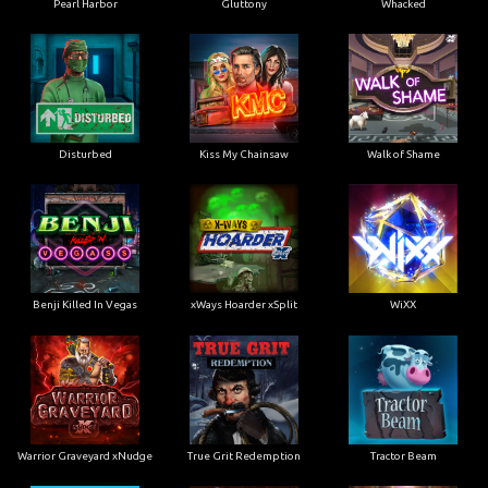
Pearl Harbor
Gluttony
Whacked
Disturbed
Kiss My Chainsaw
Walk of Shame
Benji Killed In Vegas
xWays Hoarder xSplit
WiXX
Warrior Graveyard xNudge
True Grit Redemption
Tractor Beam