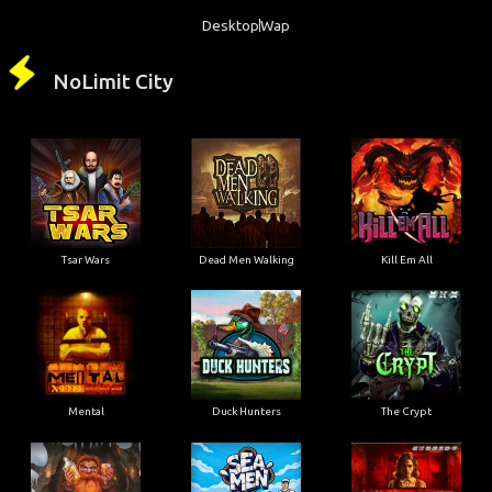
Desktop
Wap
NoLimit City
Tsar Wars
Dead Men Walking
Kill Em All
Mental
Duck Hunters
The Crypt