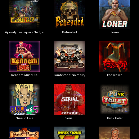
Apocalypse Super xNudge
Beheaded
Loner
Kenneth Must Die
Tombstone: No Mercy
Possessed
Nine To Five
Serial
Punk Toilet