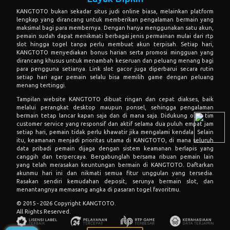
KANGTOTO bukan sekadar situs judi online biasa, melainkan platform
lengkap yang dirancang untuk memberikan pengalaman bermain yang
maksimal bagi para membernya. Dengan hanya menggunakan satu akun,
pemain sudah dapat menikmati berbagai jenis permainan mulai dari rtp
slot hingga togel tanpa perlu membuat akun terpisah. Setiap hari,
KANGTOTO menyediakan bonus harian serta promosi mingguan yang
dirancang khusus untuk menambah keseruan dan peluang menang bagi
para pengguna setianya. Link slot gacor juga diperbarui secara rutin
setiap hari agar pemain selalu bisa memilih game dengan peluang
menang tertinggi.
Tampilan website KANGTOTO dibuat ringan dan cepat diakses, baik
melalui perangkat desktop maupun ponsel, sehingga pengalaman
bermain tetap lancar kapan saja dan di mana saja. Didukung oleh tim
customer service yang responsif dan aktif selama dua puluh empat jam
setiap hari, pemain tidak perlu khawatir jika mengalami kendala. Selain
itu, keamanan menjadi prioritas utama di KANGTOTO, di mana seluruh
data pribadi pemain dijaga dengan sistem keamanan berlapis yang
canggih dan terpercaya. Bergabunglah bersama ribuan pemain lain
yang telah merasakan keuntungan bermain di KANGTOTO. Daftarkan
akunmu hari ini dan nikmati semua fitur unggulan yang tersedia.
Rasakan sendiri kemudahan deposit, serunya bermain slot, dan
menantangnya memasang angka di pasaran togel favoritmu.
© 2015 - 2026 Copyright KANGTOTO.
All Rights Reserved.