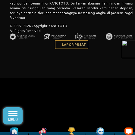
keuntungan bermain di KANGTOTO. Daftarkan akunmu hari ini dan nikmati
semua fitur unggulan yang tersedia. Rasakan sendiri kemudahan deposit,
serunya bermain slot, dan menantangnya memasang angka di pasaran togel
favoritmu.
© 2015 - 2026 Copyright KANGTOTO.
All Rights Reserved.
LAPOR PUSAT
MENU