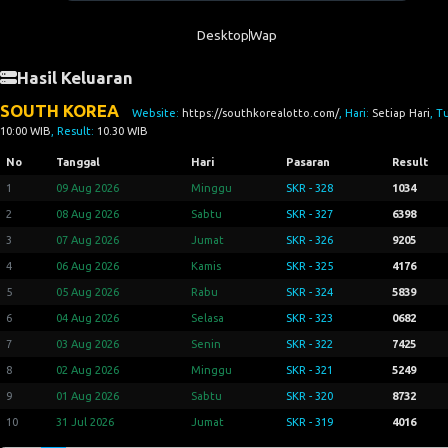
Desktop
Wap
Hasil Keluaran
SOUTH KOREA
Website:
https://southkorealotto.com/
, Hari:
Setiap Hari
, T
10:00 WIB
, Result:
10.30 WIB
No
Tanggal
Hari
Pasaran
Result
1
09 Aug 2026
Minggu
SKR - 328
1034
2
08 Aug 2026
Sabtu
SKR - 327
6398
3
07 Aug 2026
Jumat
SKR - 326
9205
4
06 Aug 2026
Kamis
SKR - 325
4176
5
05 Aug 2026
Rabu
SKR - 324
5839
6
04 Aug 2026
Selasa
SKR - 323
0682
7
03 Aug 2026
Senin
SKR - 322
7425
8
02 Aug 2026
Minggu
SKR - 321
5249
9
01 Aug 2026
Sabtu
SKR - 320
8732
10
31 Jul 2026
Jumat
SKR - 319
4016