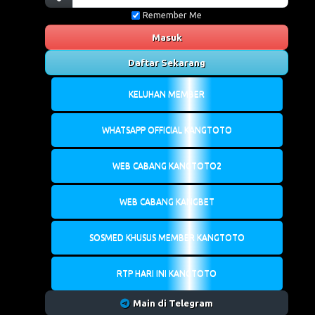
Remember Me
Masuk
Daftar Sekarang
KELUHAN MEMBER
WHATSAPP OFFICIAL KANGTOTO
WEB CABANG KANGTOTO2
WEB CABANG KANGBET
SOSMED KHUSUS MEMBER KANGTOTO
RTP HARI INI KANGTOTO
Main di Telegram