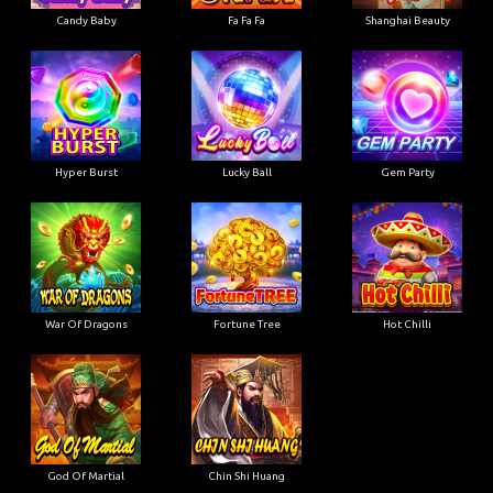
Candy Baby
Fa Fa Fa
Shanghai Beauty
Hyper Burst
Lucky Ball
Gem Party
War Of Dragons
Fortune Tree
Hot Chilli
God Of Martial
Chin Shi Huang