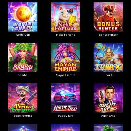
World Cup
Neko Fortune
Bonus Hunter
Samba
Mayan Empire
Thor X
Bone Fortune
Happy Taxi
Agent Ace