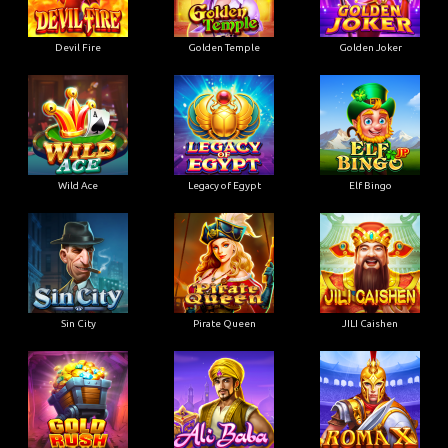
Devil Fire
Golden Temple
Golden Joker
Wild Ace
Legacy of Egypt
Elf Bingo
Sin City
Pirate Queen
JILI Caishen