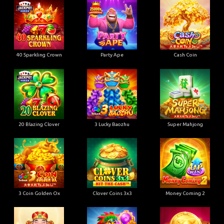
40 Sparkling Crown
Party Ape
Cash Coin
20 Blazing Clover
3 Lucky Baozhu
Super Mahjong
3 Coin Golden Ox
Clover Coins 3x3
Money Coming 2