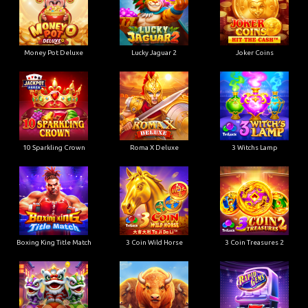
Money Pot Deluxe
Lucky Jaguar 2
Joker Coins
10 Sparkling Crown
Roma X Deluxe
3 Witchs Lamp
Boxing King Title Match
3 Coin Wild Horse
3 Coin Treasures 2