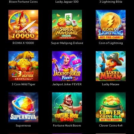
Bison Fortune Coins
Lucky Jaguar 500
3 Lightning Blitz
ROMA X 10000
Super Mahjong Deluxe
Coin of Lightning
3 Coin Wild Tiger
Jackpot Joker FEVER
Lucky Macaw
Supernova
Fortune Hook Boom
Clover Coins 4x4