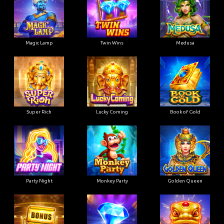
Magic Lamp
Twin Wins
Medusa
Super Rich
Lucky Coming
Book of Gold
Party Night
Monkey Party
Golden Queen