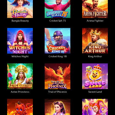
Bangla Beauty
Cricket Sah 75
Arena Fighter
Witches Night
Cricket King 18
King Arthur
Aztec Priestess
Trial of Phoenix
Sweet Land