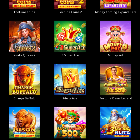
Fortune Coins
Fortune Coins 2
Money Coming Expand Bets
Pirate Queen 2
3 Super Ace
Money Pot
Charge Buffalo
Mega Ace
Fortune Gems Legend