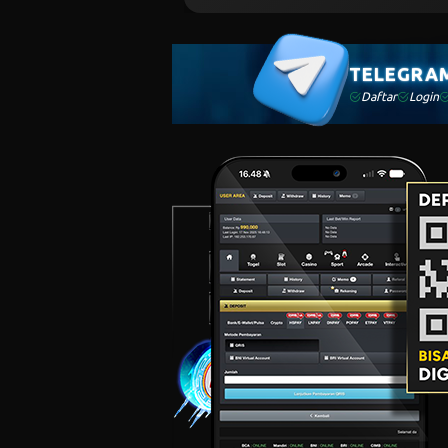
TELEGRA
Daftar
Login