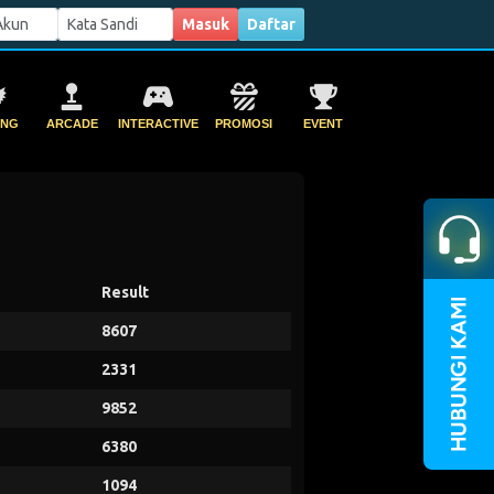
 LUNAS 100%
Masuk
Daftar
UNG
ARCADE
INTERACTIVE
PROMOSI
EVENT
Result
8607
2331
9852
6380
1094