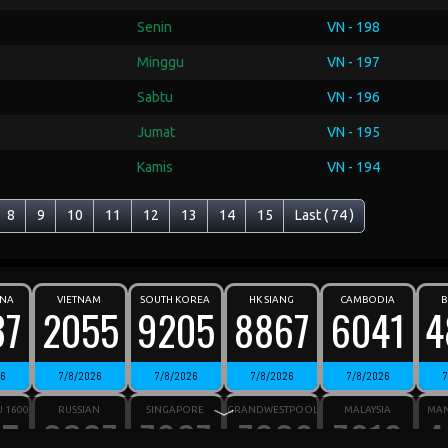
Senin
VN - 198
Minggu
VN - 197
Sabtu
VN - 196
Jumat
VN - 195
Kamis
VN - 194
8
9
10
11
12
13
14
15
Last ( 74 )
ONA
VIETNAM
SOUTH KOREA
HK SIANG
CAMBODIA
B
37
2055
9205
8867
6041
4
26
7/8/2026
7/8/2026
7/8/2026
7/8/2026
7
 1600
RUSSIAN
SINGAPORE
GRANDWESTPOOLS
MALAYSIA
MAN
75
6307
7907
7068
7218
4