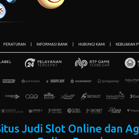
PERATURAN
|
INFORMASI BANK
|
HUBUNGI KAMI
|
KEBIJAKAN P
us Judi Slot Online dan A