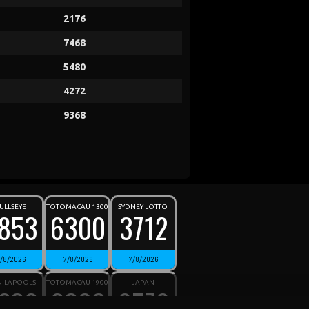
2176
7468
5480
4272
9368
ULLSEYE
TOTOMACAU 1300
SYDNEY LOTTO
853
6300
3712
/8/2026
7/8/2026
7/8/2026
ILAPOOLS
TOTOMACAU 1900
JAPAN
236
6303
8579