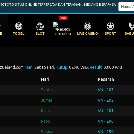
ANGTOTO SITUS ONLINE TERPERCAYA DAN TERAMAN , MENANG BERAPA SAJA DIBAYAR
Togel
E
TOGEL
SLOT
LIVE CASINO
SPORT
SAB
PREDIKSI
zuela4d.com
, Hari:
Setiap Hari
, Tutup:
02:40 WIB
, Result:
03:00 WIB
Hari
Pasaran
Sabtu
VN - 203
Jumat
VN - 202
Kamis
VN - 201
Rabu
VN - 200
Selasa
VN - 199