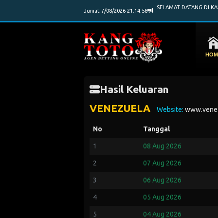
SELAMAT DATANG DI K
Jumat 7/08/2026 21:14:59
HOM
Hasil Keluaran
VENEZUELA
Website:
www.vene
No
Tanggal
1
08 Aug 2026
2
07 Aug 2026
3
06 Aug 2026
4
05 Aug 2026
5
04 Aug 2026