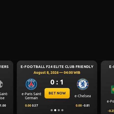
26
7/8/2026
7/8/2026
7/8/2026
7/8/2026
7
GKOK
TOTOMACAU 2200
URUGUAYTOTO
HONGKONG LOTTO
TOTOMACAU 2300
TO
64
9178
4071
6011
9141
6
26
7/8/2026
7/8/2026
7/8/2026
7/8/2026
8
IERS
E-FOOTBALL F24 ELITE CLUB FRIENDLY
E-
August 8, 2026 — 04:00 WIB
0 : 1
BET NOW
Saint-
e-Paris Saint
e-Chelsea
oise
Germain
e-Po
1.00
0.00
0.57
0.00
-0.81
-0.