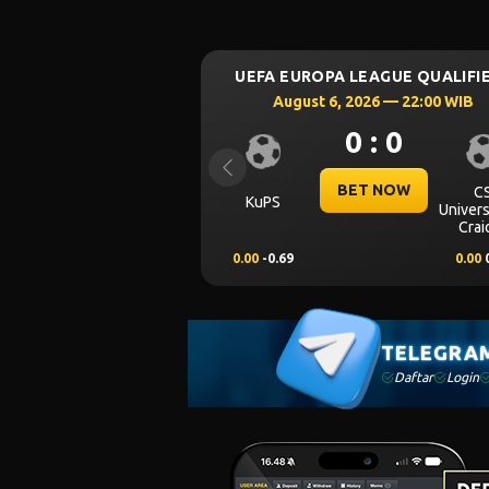
ROPA LEAGUE QUALIFIERS
UEFA EUROPA LEAGUE QUA
ust 7, 2026 — 00:00 WIB
August 6, 2026 — 22:59
0 : 0
0 : 0
Previous
BET NOW
BET NOW
Jagiellonia
Pafos FC
Bialystok
-0.75
-0.81
0.00
-0.82
TELEGRA
Daftar
Login