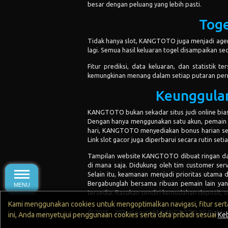
besar dengan peluang yang lebih pasti.
Toge
Tidak hanya slot, KANGTOTO juga menjadi
age
lagi. Semua hasil keluaran togel disampaikan s
Fitur prediksi, data keluaran, dan statisti
kemungkinan menang dalam setiap putaran per
Keunggula
KANGTOTO bukan sekadar situs judi online bia
Dengan hanya menggunakan satu akun, pemain su
hari, KANGTOTO menyediakan bonus harian ser
Link slot gacor juga diperbarui secara rutin se
Tampilan website KANGTOTO dibuat ringan dan 
di mana saja. Didukung oleh tim customer serv
Selain itu, keamanan menjadi prioritas utama
Bergabunglah bersama ribuan pemain lain yan
MENU
tersedia. Rasakan sendiri kemudahan deposit, 
Kami menggunakan cookies untuk mengoptimalkan navigasi, fitur serta
© 2015 - 2026 Copyright KANGTOTO.
All Rights
ini, Anda menyetujui penggunaan cookies serta data pribadi sesuai
Keb