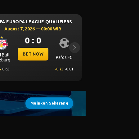
UEFA EUROPA LEAGUE QUALIFIERS
August 7, 2026 — 00:00 WIB
0 : 0
Next
BET NOW
Lincoln Red
Omonia
Imps (n)
Nicosia
-0.75
-0.82
0.75
0.66
Mainkan Sekarang