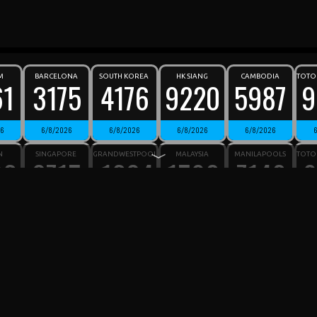
AM
BARCELONA
SOUTH KOREA
HK SIANG
CAMBODIA
TOTO
61
3175
4176
9220
5987
9
26
6/8/2026
6/8/2026
6/8/2026
6/8/2026
N
SINGAPORE
GRANDWESTPOOLS
MALAYSIA
MANILAPOOLS
TOTO
96
0715
1604
1592
7142
9
26
5/8/2026
5/8/2026
5/8/2026
5/8/2026
 2200
URUGUAYTOTO
HONGKONG LOTTO
TOTOMACAU 2300
TOTO WUHAN
TOTO
91
7989
1739
1563
4551
2
26
5/8/2026
5/8/2026
5/8/2026
6/8/2026